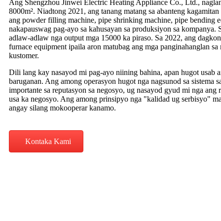
Ang Shengzhou Jinwei Electric Heating Appliance Co., Ltd., nagla
8000m². Niadtong 2021, ang tanang matang sa abanteng kagamitan s
ang powder filling machine, pipe shrinking machine, pipe bending 
nakapauswag pag-ayo sa kahusayan sa produksiyon sa kompanya. S
adlaw-adlaw nga output mga 15000 ka piraso. Sa 2022, ang dagkon
furnace equipment ipaila aron matubag ang mga panginahanglan sa
kustomer.
Dili lang kay nasayod mi pag-ayo niining bahina, apan hugot usab
baruganan. Ang among operasyon hugot nga nagsunod sa sistema sa 
importante sa reputasyon sa negosyo, ug nasayod gyud mi nga ang 
usa ka negosyo. Ang among prinsipyo nga "kalidad ug serbisyo" m
angay silang mokooperar kanamo.
Kontaka Kami