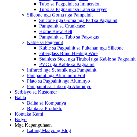
Tubo sa Pagpainit sa Immersion
Tubo sa Pagpainit sa Lana sa Fryer
Silicone nga Goma nga Pampainit
Silicone nga Goma nga Pad sa Pagpainit
Pampainit sa Crankcase
Home Brew Belt
Pampainit sa Tubo sa Pag-agas
Kable sa Pagpainit
Kable sa Pagpainit sa Pultahan nga Silicone
Fiberglass Braid Heating Wire
Stainless Steel nga Tirabol nga Kable sa Pagpainit
PVC nga Kable sa Pagpainit
Infrared nga Seramik nga Pampainit
Pampainit nga Aluminum Foil
Plato sa Pagpainit nga Aluminyo
Pampainit sa Tubo nga Aluminyo
Serbisyo sa Kustomer
Balita
Balita sa Kompanya
Balita sa Produkto
Kontaka Kami
Bidyo
Mga Kapanguhaan
Labing Maayong Blog