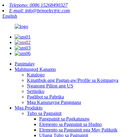
Telepono: 0086 15268490327
E-mail: info@benoelectric.com
English
Panimalay
Mahitungod Kanamo
Katalogo
Kinatibuk-ang Pagtan-aw/Profile sa Kompanya
Nganong Pilion ang US
Sertipiko
Paglibot sa Pabrika
Mga Kanunayng Pangutana
Mga Produkto
Tubo sa Pagpainit
Pangpainit sa Pagkatunaw
Elemento sa Pagpainit sa Hudno
Elemento sa Pagpainit nga May Palikpik
Ubang Tubo sa Pagpainit