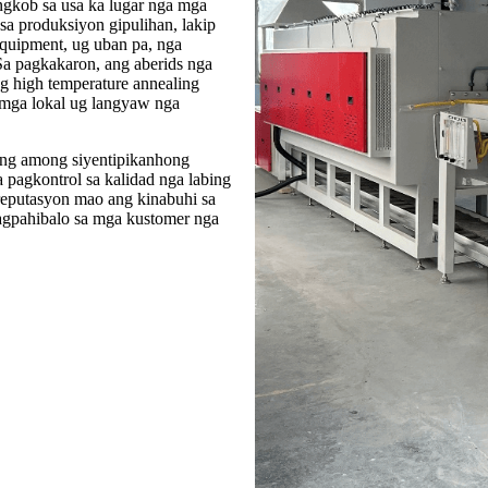
ngkob sa usa ka lugar nga mga
a produksiyon gipulihan, lakip
equipment, ug uban pa, nga
a pagkakaron, ang aberids nga
g high temperature annealing
 mga lokal ug langyaw nga
 ang among siyentipikanhong
pagkontrol sa kalidad nga labing
reputasyon mao ang kinabuhi sa
agpahibalo sa mga kustomer nga