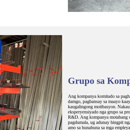
Grupo sa Kom
Ang kompanya komitado sa pagha
damgo, pagbansay sa maayo kaay
kaugalingong motibasyon. Nakaugm
eksperyensiyado nga grupo sa pro
R&D. Ang kompanya motabang sa
pagdumala, ug adunay hingpit ng
amo sa hunahuna sa mga empleya