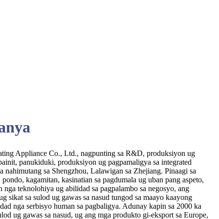
panya
ting Appliance Co., Ltd., nagpunting sa R&D, produksiyon ug
ainit, panukiduki, produksiyon ug pagpamaligya sa integrated
a nahimutang sa Shengzhou, Lalawigan sa Zhejiang. Pinaagi sa
 pondo, kagamitan, kasinatian sa pagdumala ug uban pang aspeto,
nga teknolohiya ug abilidad sa pagpalambo sa negosyo, ang
, ug sikat sa sulod ug gawas sa nasud tungod sa maayo kaayong
lidad nga serbisyo human sa pagbaligya. Adunay kapin sa 2000 ka
ulod ug gawas sa nasud, ug ang mga produkto gi-eksport sa Europe,