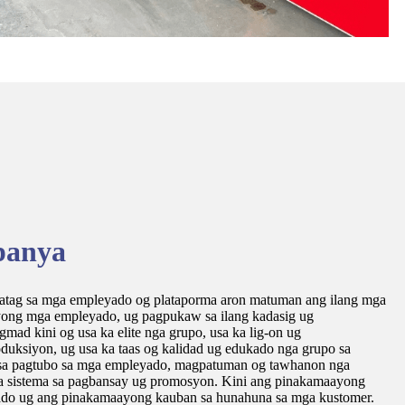
panya
tag sa mga empleyado og plataporma aron matuman ang ilang mga
ong mga empleyado, ug pagpukaw sa ilang kadasig ug
ad kini og usa ka elite nga grupo, usa ka lig-on ug
duksiyon, ug usa ka taas og kalidad ug edukado nga grupo sa
 pagtubo sa mga empleyado, magpatuman og tawhanon nga
a sistema sa pagbansay ug promosyon. Kini ang pinakamaayong
do ug ang pinakamaayong kauban sa hunahuna sa mga kustomer.