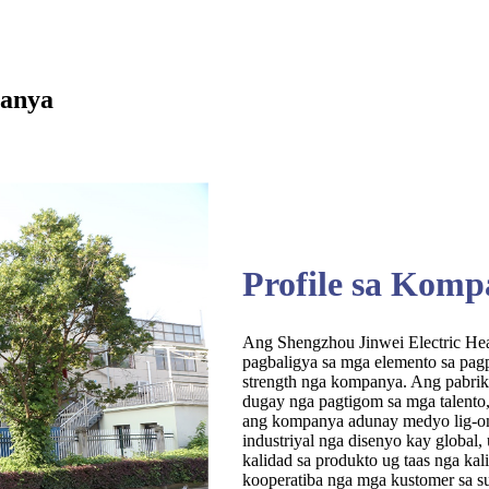
panya
Profile sa Kom
Ang Shengzhou Jinwei Electric Hea
pagbaligya sa mga elemento sa pagp
strength nga kompanya. Ang pabrik
dugay nga pagtigom sa mga talento,
ang kompanya adunay medyo lig-on 
industriyal nga disenyo kay global
kalidad sa produkto ug taas nga ka
kooperatiba nga mga kustomer sa s