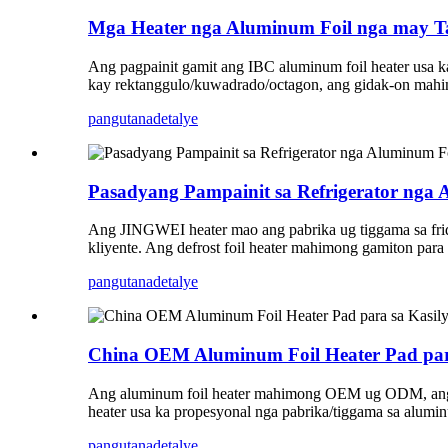
Mga Heater nga Aluminum Foil nga may Ta
Ang pagpainit gamit ang IBC aluminum foil heater usa k
kay rektanggulo/kuwadrado/octagon, ang gidak-on mahim
pangutana
detalye
Pasadyang Pampainit sa Refrigerator nga 
Ang JINGWEI heater mao ang pabrika ug tiggama sa fridg
kliyente. Ang defrost foil heater mahimong gamiton para sa
pangutana
detalye
China OEM Aluminum Foil Heater Pad para
Ang aluminum foil heater mahimong OEM ug ODM, ang hu
heater usa ka propesyonal nga pabrika/tiggama sa alumin
pangutana
detalye