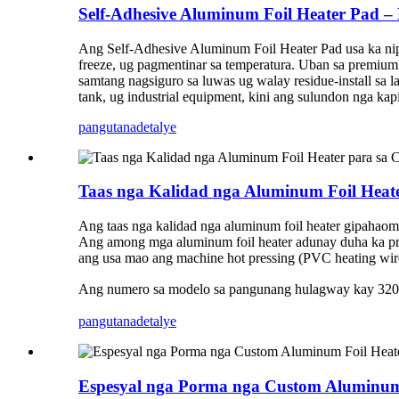
Self-Adhesive Aluminum Foil Heater Pad – 
Ang Self-Adhesive Aluminum Foil Heater Pad usa ka nipis
freeze, ug pagmentinar sa temperatura. Uban sa premium 
samtang nagsiguro sa luwas ug walay residue-install sa la
tank, ug industrial equipment, kini ang sulundon nga kap
pangutana
detalye
Taas nga Kalidad nga Aluminum Foil Heate
Ang taas nga kalidad nga aluminum foil heater gipahaom
Ang among mga aluminum foil heater adunay duha ka pros
ang usa mao ang machine hot pressing (PVC heating wir
Ang numero sa modelo sa pangunang hulagway kay 3200602
pangutana
detalye
Espesyal nga Porma nga Custom Aluminum F