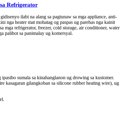
sa Refrigerator
gidisenyo ilabi na alang sa pagtunaw sa mga appliance, anti-
kini nga heater mat mohatag og paspas ug parehas nga kainit
mga refrigerator, freezer, cold storage, air conditioner, water
mga palibot sa panimalay ug komersyal.
g ipasibo sumala sa kinahanglanon ug drowing sa kustomer.
 kasagaran gilangkoban sa silicone rubber heating wire), ug
el.