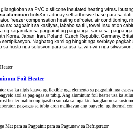
ilangkoban sa PVC o silicone insulated heating wires. Ibutang
sa aluminum foil
s
Kini adunay self-adhesive base para sa dali
tor, freezer compensation heating defroster, air conditioning
a: pagpainit sa kasilyas, lababo sa tiil, towel insulation cabi
ya ug kagamitan sa pagpainit ug pagpauga, sama sa: pagpauga s
h Korea, Japan, Iran, Poland, Czech Republic, Germany, Britai
sertipikasyon. Naghatag kami og hingpit nga serbisyo pagkah
sa husto nga solusyon para sa usa ka win-win nga sitwasyon.
minum Foil Heater
ator usa ka nipis kaayo ug flexible nga elemento sa pagpainit nga espe
agyelo atol sa pag-agas sa tubig. Ang aluminum foil heater usa ka sulu
frost heater mahimong ipasibo sumala sa mga kinahanglanon sa kustom
orator, pag-agas sa tubig aron malikayan ang pagyelo, ug thermal com