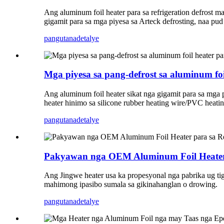
Ang aluminum foil heater para sa refrigeration defrost 
gigamit para sa mga piyesa sa Arteck defrosting, naa p
pangutana
detalye
Mga piyesa sa pang-defrost sa aluminum foil
Ang aluminum foil heater sikat nga gigamit para sa mga
heater hinimo sa silicone rubber heating wire/PVC heati
pangutana
detalye
Pakyawan nga OEM Aluminum Foil Heater p
Ang Jingwe heater usa ka propesyonal nga pabrika ug 
mahimong ipasibo sumala sa gikinahanglan o drowing.
pangutana
detalye