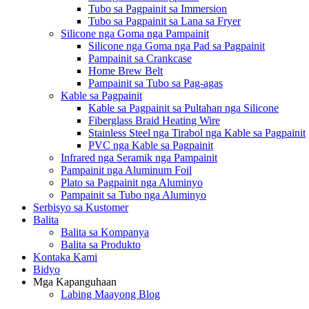
Tubo sa Pagpainit sa Immersion
Tubo sa Pagpainit sa Lana sa Fryer
Silicone nga Goma nga Pampainit
Silicone nga Goma nga Pad sa Pagpainit
Pampainit sa Crankcase
Home Brew Belt
Pampainit sa Tubo sa Pag-agas
Kable sa Pagpainit
Kable sa Pagpainit sa Pultahan nga Silicone
Fiberglass Braid Heating Wire
Stainless Steel nga Tirabol nga Kable sa Pagpainit
PVC nga Kable sa Pagpainit
Infrared nga Seramik nga Pampainit
Pampainit nga Aluminum Foil
Plato sa Pagpainit nga Aluminyo
Pampainit sa Tubo nga Aluminyo
Serbisyo sa Kustomer
Balita
Balita sa Kompanya
Balita sa Produkto
Kontaka Kami
Bidyo
Mga Kapanguhaan
Labing Maayong Blog