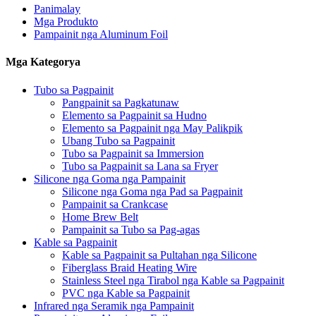
Panimalay
Mga Produkto
Pampainit nga Aluminum Foil
Mga Kategorya
Tubo sa Pagpainit
Pangpainit sa Pagkatunaw
Elemento sa Pagpainit sa Hudno
Elemento sa Pagpainit nga May Palikpik
Ubang Tubo sa Pagpainit
Tubo sa Pagpainit sa Immersion
Tubo sa Pagpainit sa Lana sa Fryer
Silicone nga Goma nga Pampainit
Silicone nga Goma nga Pad sa Pagpainit
Pampainit sa Crankcase
Home Brew Belt
Pampainit sa Tubo sa Pag-agas
Kable sa Pagpainit
Kable sa Pagpainit sa Pultahan nga Silicone
Fiberglass Braid Heating Wire
Stainless Steel nga Tirabol nga Kable sa Pagpainit
PVC nga Kable sa Pagpainit
Infrared nga Seramik nga Pampainit