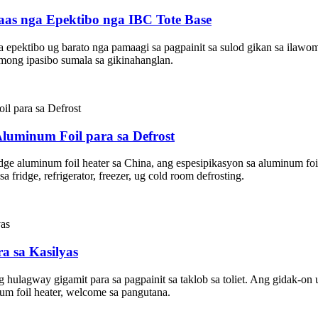
as nga Epektibo nga IBC Tote Base
a epektibo ug barato nga pamaagi sa pagpainit sa sulod gikan sa ilaw
ong ipasibo sumala sa gikinahanglan.
Aluminum Foil para sa Defrost
e aluminum foil heater sa China, ang espesipikasyon sa aluminum foi
 fridge, refrigerator, freezer, ug cold room defrosting.
 sa Kasilyas
lagway gigamit para sa pagpainit sa taklob sa toliet. Ang gidak-on
um foil heater, welcome sa pangutana.