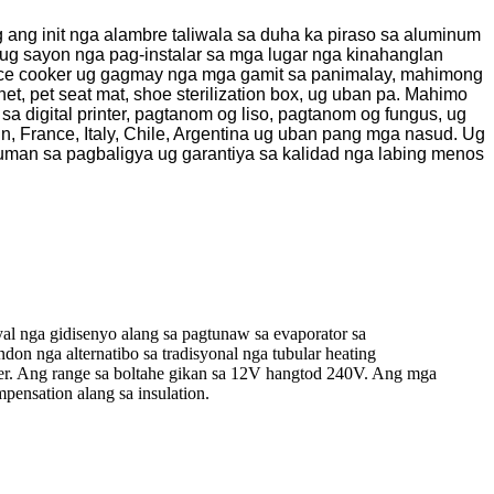
 ang init nga alambre taliwala sa duha ka piraso sa aluminum
 ug sayon ​​nga pag-instalar sa mga lugar nga kinahanglan
, rice cooker ug gagmay nga mga gamit sa panimalay, mahimong
net, pet seat mat, shoe sterilization box, ug uban pa. Mahimo
a digital printer, pagtanom og liso, pagtanom og fungus, ug
n, France, Italy, Chile, Argentina ug uban pang mga nasud. Ug
uman sa pagbaligya ug garantiya sa kalidad nga labing menos
syal nga gidisenyo alang sa pagtunaw sa evaporator sa
ndon nga alternatibo sa tradisyonal nga tubular heating
er. Ang range sa boltahe gikan sa 12V hangtod 240V. Ang mga
pensation alang sa insulation.