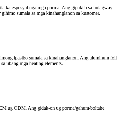
ipila ka espesyal nga mga porma. Ang gipakita sa hulagway
er gihimo sumala sa mga kinahanglanon sa kustomer.
ahimong ipasibo sumala sa kinahanglanon. Ang aluminum foil
a sa ubang mga heating elements.
ng OEM ug ODM. Ang gidak-on ug porma/gahum/boltahe