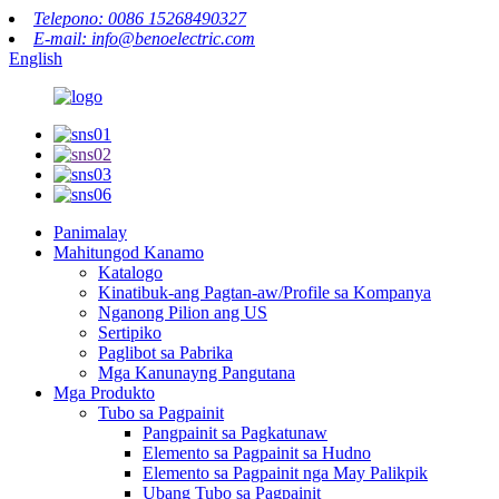
Telepono: 0086 15268490327
E-mail: info@benoelectric.com
English
Panimalay
Mahitungod Kanamo
Katalogo
Kinatibuk-ang Pagtan-aw/Profile sa Kompanya
Nganong Pilion ang US
Sertipiko
Paglibot sa Pabrika
Mga Kanunayng Pangutana
Mga Produkto
Tubo sa Pagpainit
Pangpainit sa Pagkatunaw
Elemento sa Pagpainit sa Hudno
Elemento sa Pagpainit nga May Palikpik
Ubang Tubo sa Pagpainit