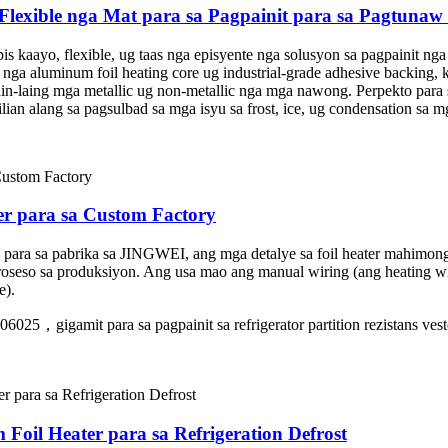
Flexible nga Mat para sa Pagpainit para sa Pagtunaw 
 kaayo, flexible, ug taas nga episyente nga solusyon sa pagpainit nga 
nga aluminum foil heating core ug industrial-grade adhesive backing, 
in-laing mga metallic ug non-metallic nga mga nawong. Perpekto para sa 
ilian alang sa pagsulbad sa mga isyu sa frost, ice, ug condensation sa 
r para sa Custom Factory
 para sa pabrika sa JINGWEI, ang mga detalye sa foil heater mahimon
eso sa produksiyon. Ang usa mao ang manual wiring (ang heating wire
e).
5，gigamit para sa pagpainit sa refrigerator partition rezistans vest
oil Heater para sa Refrigeration Defrost