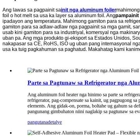
Ang lawas sa pagpainit sa
init nga aluminum foil
er
mahimong g
foil o hot melt sa usa ka layer sa aluminum foil. Ang
pampainit 
ipadayon ang temperatura. Mahimong gamiton para sa refrigera
gamiton para sa adlaw-adlaw nga pagpainit sa mga gamit, sama s
usab kini gamiton para sa industriyal, komersyal nga makinar
uban pa. Ang mga produkto gi-eksport sa Estados Unidos, Sout
nakapasar sa CE, RoHS, ISO ug uban pang internasyonal nga 
usa ka tuig pagkahuman sa paghatud. Makahatag kami kanimo 
Parte sa Pagtunaw sa Refrigerator nga Alu
Ang aluminum foil heater nga hinimo sa parte sa refriger
refrigerator, pag-compensate sa kainit, ug pagpugong sa p
elements. Ang gidak-on, porma, boltahe ug gahum sa de
pangunang gimbuhaton niini naglakip sa pagtunaw sa evap
pangutana
detalye