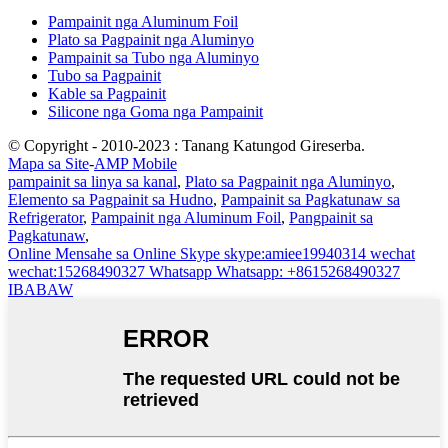
Pampainit nga Aluminum Foil
Plato sa Pagpainit nga Aluminyo
Pampainit sa Tubo nga Aluminyo
Tubo sa Pagpainit
Kable sa Pagpainit
Silicone nga Goma nga Pampainit
© Copyright - 2010-2023 : Tanang Katungod Gireserba.
Mapa sa Site
-
AMP Mobile
pampainit sa linya sa kanal
,
Plato sa Pagpainit nga Aluminyo
,
Elemento sa Pagpainit sa Hudno
,
Pampainit sa Pagkatunaw sa
Refrigerator
,
Pampainit nga Aluminum Foil
,
Pangpainit sa
Pagkatunaw
,
Online
Mensahe sa Online
Skype
skype:amiee19940314
wechat
wechat:15268490327
Whatsapp
Whatsapp: +8615268490327
IBABAW