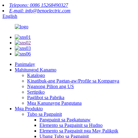
Telepono: 0086 15268490327
E-mail: info@benoelectric.com
English
Panimalay
Mahitungod Kanamo
Katalogo
Kinatibuk-ang Pagtan-aw/Profile sa Kompanya
Nganong Pilion ang US
Sertipiko
Paglibot sa Pabrika
Mga Kanunayng Pangutana
Mga Produkto
Tubo sa Pagpainit
Pangpainit sa Pagkatunaw
Elemento sa Pagpainit sa Hudno
Elemento sa Pagpainit nga May Palikpik
Ubang Tubo sa Pagpainit