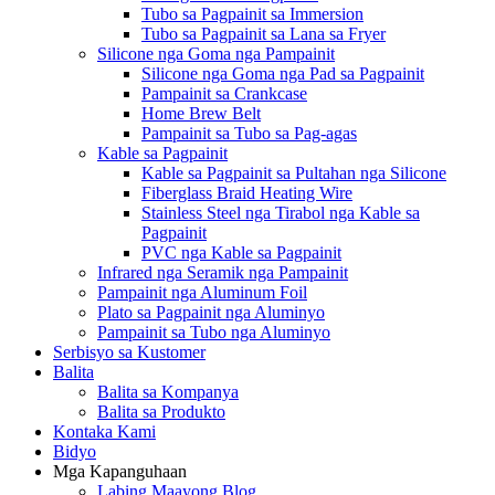
Tubo sa Pagpainit sa Immersion
Tubo sa Pagpainit sa Lana sa Fryer
Silicone nga Goma nga Pampainit
Silicone nga Goma nga Pad sa Pagpainit
Pampainit sa Crankcase
Home Brew Belt
Pampainit sa Tubo sa Pag-agas
Kable sa Pagpainit
Kable sa Pagpainit sa Pultahan nga Silicone
Fiberglass Braid Heating Wire
Stainless Steel nga Tirabol nga Kable sa
Pagpainit
PVC nga Kable sa Pagpainit
Infrared nga Seramik nga Pampainit
Pampainit nga Aluminum Foil
Plato sa Pagpainit nga Aluminyo
Pampainit sa Tubo nga Aluminyo
Serbisyo sa Kustomer
Balita
Balita sa Kompanya
Balita sa Produkto
Kontaka Kami
Bidyo
Mga Kapanguhaan
Labing Maayong Blog